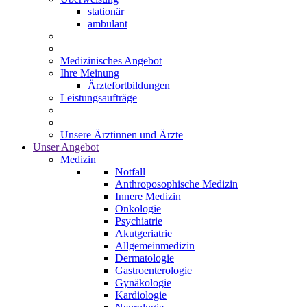
stationär
ambulant
Medizinisches Angebot
Ihre Meinung
Ärztefortbildungen
Leistungsaufträge
Unsere Ärztinnen und Ärzte
Unser Angebot
Medizin
Notfall
Anthroposophische Medizin
Innere Medizin
Onkologie
Psychiatrie
Akutgeriatrie
Allgemeinmedizin
Dermatologie
Gastroenterologie
Gynäkologie
Kardiologie