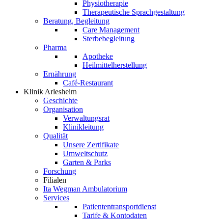
Physiotherapie
Therapeutische Sprachgestaltung
Beratung, Begleitung
Care Management
Sterbebegleitung
Pharma
Apotheke
Heilmittelherstellung
Ernährung
Café-Restaurant
Klinik Arlesheim
Geschichte
Organisation
Verwaltungsrat
Klinikleitung
Qualität
Unsere Zertifikate
Umweltschutz
Garten & Parks
Forschung
Filialen
Ita Wegman Ambulatorium
Services
Patiententransportdienst
Tarife & Kontodaten