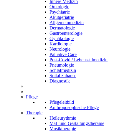
Innere Medizin
Onkologie
Psychiatrie
Akutgeriatrie
Allgemeinmedizin
Dermatologie
Gastroenterologie
Gynäkologie
Kardiologie
Neurologie
Palliative Care
Post-Covid / Lebensstilmedizin
Pneumologie
Schlafmedizin
Spital zuhause
Diagnostik
Pflege
Pflegeleitbild
Anthroposophische Pflege
Therapie
Heileurythmie
Mal- und Gestaltungstherapie
Musiktherapie