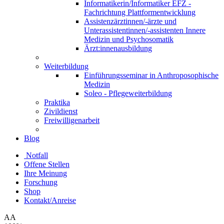
Informatikerin/Informatiker EFZ -
Fachrichtung Plattformentwicklung
Assistenzärztinnen/-ärzte und
Unterassistentinnen/-assistenten Innere
Medizin und Psychosomatik
Ärzt:innenausbildung
Weiterbildung
Einführungsseminar in Anthroposophische
Medizin
Soleo - Pflegeweiterbildung
Praktika
Zivildienst
Freiwilligenarbeit
Blog
Notfall
Offene Stellen
Ihre Meinung
Forschung
Shop
Kontakt/Anreise
A
A