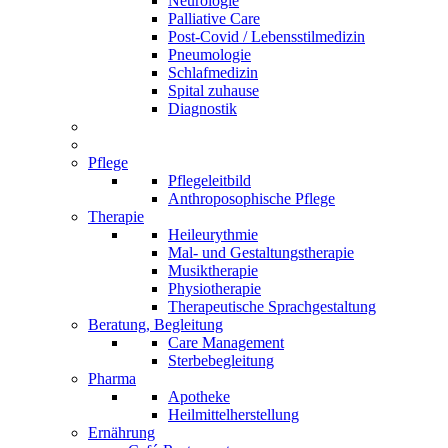
Neurologie
Palliative Care
Post-Covid / Lebensstilmedizin
Pneumologie
Schlafmedizin
Spital zuhause
Diagnostik
Pflege
Pflegeleitbild
Anthroposophische Pflege
Therapie
Heileurythmie
Mal- und Gestaltungstherapie
Musiktherapie
Physiotherapie
Therapeutische Sprachgestaltung
Beratung, Begleitung
Care Management
Sterbebegleitung
Pharma
Apotheke
Heilmittelherstellung
Ernährung