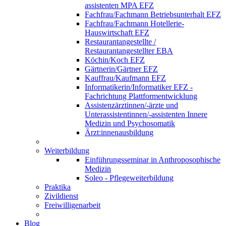
assistenten MPA EFZ
Fachfrau/Fachmann Betriebsunterhalt EFZ
Fachfrau/Fachmann Hotellerie-
Hauswirtschaft EFZ
Restaurantangestellte /
Restaurantangestellter EBA
Köchin/Koch EFZ
Gärtnerin/Gärtner EFZ
Kauffrau/Kaufmann EFZ
Informatikerin/Informatiker EFZ -
Fachrichtung Plattformentwicklung
Assistenzärztinnen/-ärzte und
Unterassistentinnen/-assistenten Innere
Medizin und Psychosomatik
Ärzt:innenausbildung
Weiterbildung
Einführungsseminar in Anthroposophische
Medizin
Soleo - Pflegeweiterbildung
Praktika
Zivildienst
Freiwilligenarbeit
Blog