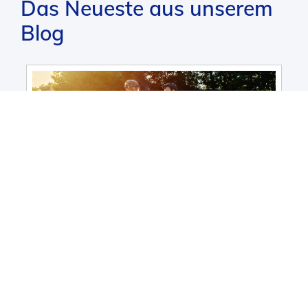
Das Neueste aus unserem
Blog
0%
8 min
Wie die Arthrose integrativ behandeln?
Ratgeber
Gesundheitsforum
Pflege
Therapie
Anthroposophische Medizin
Heilpflanzen