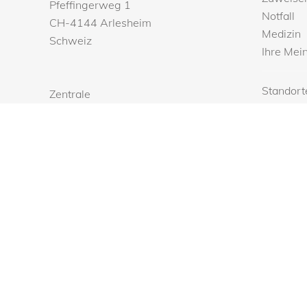
Pfeffingerweg 1
Notfall
CH-4144 Arlesheim
Medizin
Schweiz
Ihre Mei
Standort
Zentrale
Shop
Tel.
+41 (0)61 705 71 11
Medien
Fax
+41 (0)61 705 71 00
Karriere
Kontakt
Newslett
Ärztinne