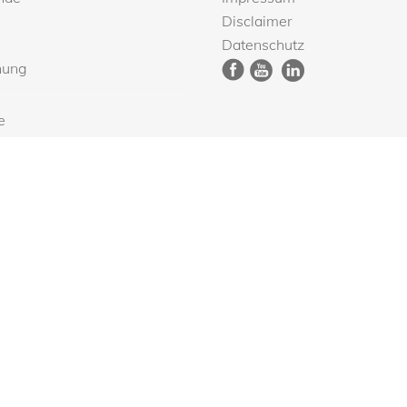
Disclaimer
Datenschutz
nung
e
er abonieren
n und Ärzte finden