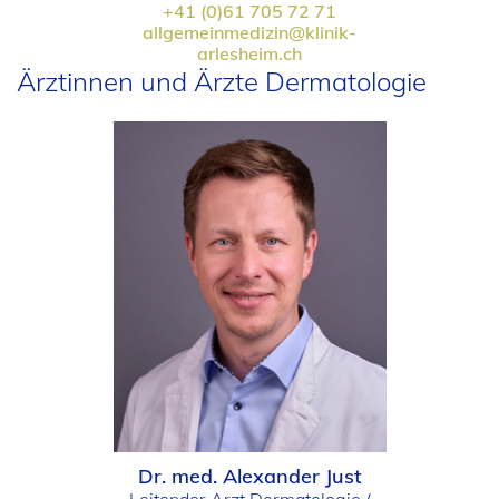
+41 (0)61 705 72 71
allgemeinmedizin@klinik-
arlesheim.ch
Ärztinnen und Ärzte Dermatologie
Dr. med. Alexander Just