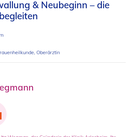
allung & Neubeginn – die
begleiten
im
rauenheilkunde, Oberärztin
 Wegmann