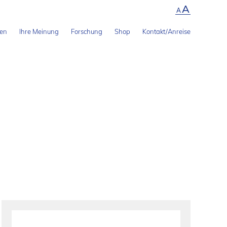
A
A
len
Ihre Meinung
Forschung
Shop
Kontakt/Anreise