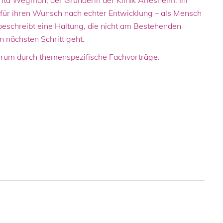
Ita Wegman, der Gründerin der Klinik Arlesheim. Ihr
ich für ihren Wunsch nach echter Entwicklung – als Mensch
beschreibt eine Haltung, die nicht am Bestehenden
n nächsten Schritt geht.
orum durch themenspezifische Fachvorträge.