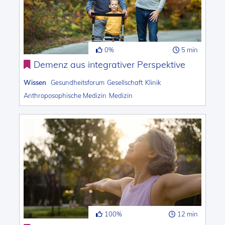
0%
5 min
Demenz aus integrativer Perspektive
Wissen
Gesundheitsforum
Gesellschaft
Klinik
Anthroposophische Medizin
Medizin
100%
12 min