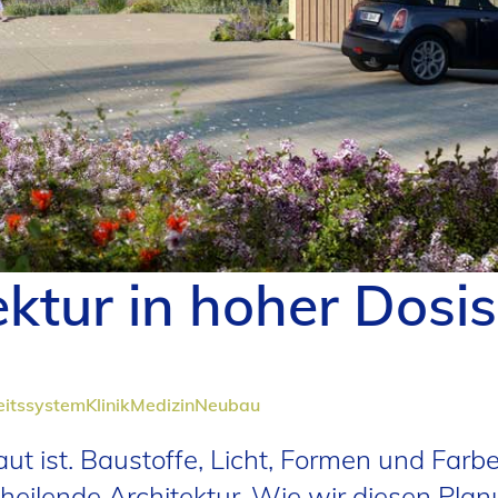
ektur in hoher Dosis
itssystem
Klinik
Medizin
Neubau
ebaut ist. Baustoffe, Licht, Formen und Fa
e heilende Architektur. Wie wir diesen Pl