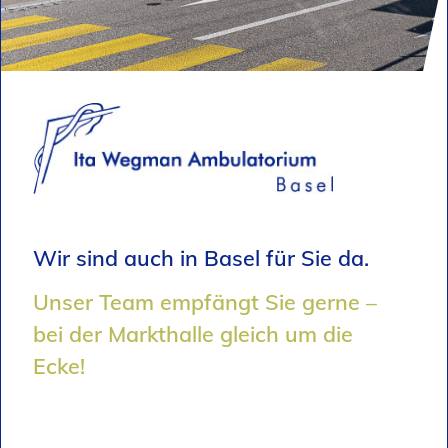
Danke
Dr. med. Ita Wegman
Wir feiern dieses Jahr den Geburtst
Gründerin der Klinik Arlesheim.
 da.
ne –
ie
zum Jubiläumsprogr