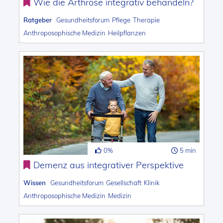
Wie die Arthrose integrativ behandeln?
Ratgeber
Gesundheitsforum
Pflege
Therapie
Anthroposophische Medizin
Heilpflanzen
0%
5 min
Demenz aus integrativer Perspektive
Wissen
Gesundheitsforum
Gesellschaft
Klinik
Anthroposophische Medizin
Medizin