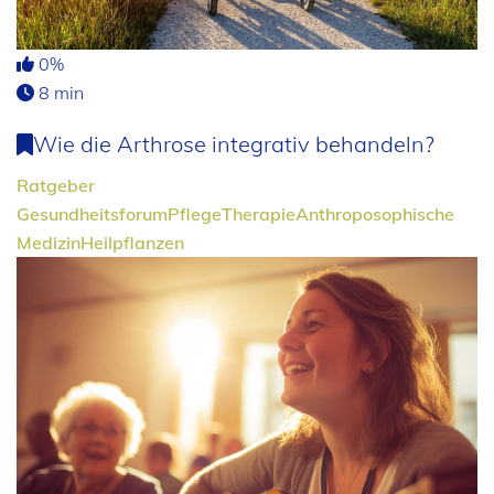
0%
8 min
Wie die Arthrose integrativ behandeln?
Ratgeber
Gesundheitsforum
Pflege
Therapie
Anthroposophische
Medizin
Heilpflanzen