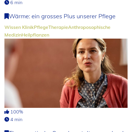
6 min
Wärme: ein grosses Plus unserer Pflege
Wissen
Klinik
Pflege
Therapie
Anthroposophische
Medizin
Heilpflanzen
100%
4 min